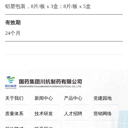
系
铝塑包装，8片/板 x 3盒；8片/板 x 5盒
质
技
量
有效期
术
体
24个月
系
研
发
人
才
招
关于我们
新闻中心
产品中心
党建园地
聘
社
营
质量体系
技术研发
人才招聘
营销网络
会
销
招