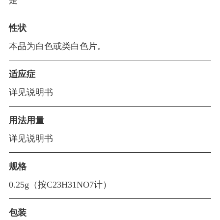
是
构
品
新
文
性状
闻
中
化
企
本品为白色或类白色片。
理
心
业
念
制
党
适应症
公
战
剂
告
详见说明书
略
建
原
规
料
园
用法用量
划
药
详见说明书
资
地
中
质
质
间
规格
荣
体
量
誉
0.25g（按C23H31NO7计）
体
包装