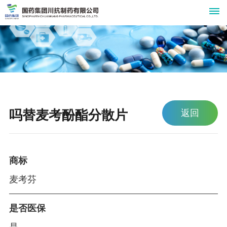
关
于
我
吗替麦考酚酯分散片
返回
们
公
新
司
闻
简
商标
介
中
麦考芬
组
心
织
是否医保
公
产
机
司