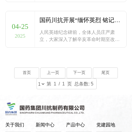
承、创新、温度于一体的品牌盛宴，全
系
景展现国药集团全产业链高质量发展成
质
技
果。
量
国药川抗开展“缅怀英烈 铭记历史”主题党日活动
术
04-25
体
人民英雄纪念碑前，全体人员庄严肃
系
2025
研
立，大家深入了解辛亥革命时期至改革
开放和现代化建设时期等六大不同时期
发
近千余革命先烈的斗争史实。
人
首页
上一页
下一页
尾页
才
第 1
/ 1
页 总条数: 5
招
聘
社
营
会
销
关于我们
新闻中心
产品中心
党建园地
招