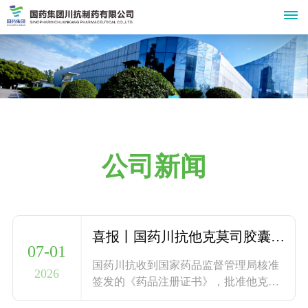
关
于
我
们
公司新闻
公
新
司
闻
简
介
喜报丨国药川抗他克莫司胶囊获得药品注册证书
中
07-01
组
国药川抗收到国家药品监督管理局核准
心
2026
织
签发的《药品注册证书》，批准他克莫
公
产
机
司胶囊1.0mg规格及新增0.5mg规格通过
司