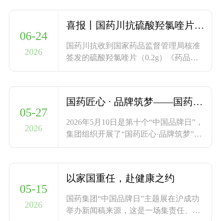
仿制药质量和疗效一致性评价。
构
品
新
文
喜报丨国药川抗硫酸羟氯喹片获得药品注册证书
闻
06-24
中
化
企
国药川抗收到国家药品监督管理局核准
理
2026
签发的硫酸羟氯喹片（0.2g）《药品注
心
业
念
制
册证书》， 国药川抗坚守“关爱生命、
党
公
战
呵护健康”的宗旨。
剂
告
略
建
原
国药匠心 · 品牌筑梦——国药川抗举办中国品牌日宣传活动
规
05-27
料
园
2026年5月10日是第十个“中国品牌日”，
划
2026
药
集团组织开展了“国药匠心·品牌筑梦”为
资
地
中
主题的大型展览活动。
质
质
间
荣
体
以家国重任，赴健康之约
量
誉
05-15
国药集团“中国品牌日”主题展在沪成功
体
2026
举办新闻稿来源，这是一场集责任、传