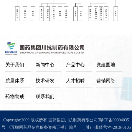
构
品
新
文
闻
中
化
企
理
心
业
念
制
党
公
战
剂
告
略
建
原
关于我们
新闻中心
产品中心
党建园地
规
料
园
划
药
质量体系
技术研发
人才招聘
营销网络
资
地
中
质
质
间
药物警戒
联系我们
荣
体
量
誉
Copyright:2009 版权所有 国药集团川抗制药有限公司
蜀ICP备09004035
体
号
《互联网药品信息服务资格证书》编号：（川）-非经营性-2019-0105