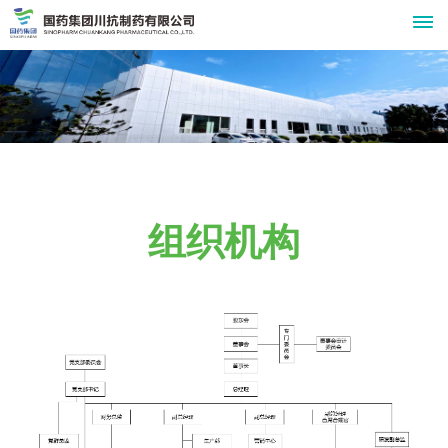
关
于
我
们
组织机构
公
新
司
闻
简
介
中
组
心
织
公
产
机
司