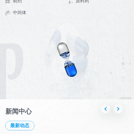
制剂
原料药
系
质
技
中间体
量
术
体
系
研
发
人
才
招
聘
社
新闻中心
营
会
最新动态
销
招