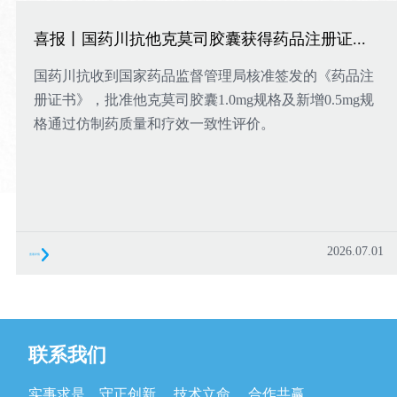
聘
网
校
喜报丨国药川抗他克莫司胶囊获得药品注册证...
络
园
国药川抗收到国家药品监督管理局核准签发的《药品注
招
药
招
册证书》，批准他克莫司胶囊1.0mg规格及新增0.5mg规
商
聘
格通过仿制药质量和疗效一致性评价。
物
合
招
作
警
聘
在
公
戒
线
示
联
咨
2026.07.01
查看详情
询
系
我
联系我们
们
联
实事求是，守正创新 ，技术立命 ，合作共赢