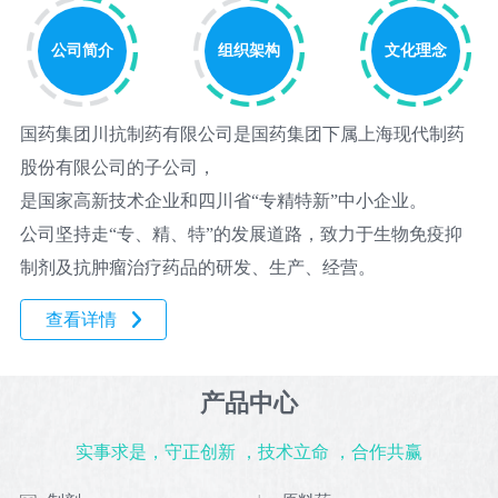
构
品
新
文
公司简介
组织架构
文化理念
闻
中
化
企
理
心
国药集团川抗制药有限公司是国药集团下属上海现代制药
业
念
制
党
股份有限公司的子公司，
公
战
剂
是国家高新技术企业和四川省“专精特新”中小企业。
告
略
建
原
公司坚持走“专、精、特”的发展道路，致力于生物免疫抑
规
料
制剂及抗肿瘤治疗药品的研发、生产、经营。
园
划
药
资
地
查看详情
中
质
质
间
荣
体
产品中心
量
誉
实事求是，守正创新 ，技术立命 ，合作共赢
体