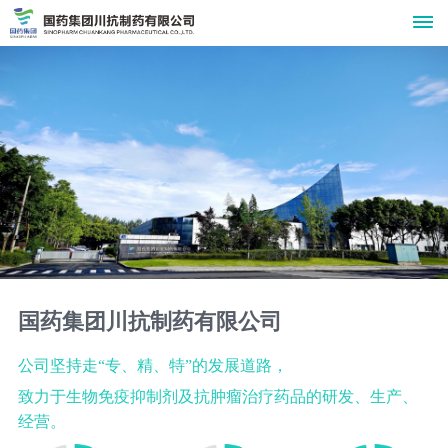
关
于
我
们
公
新
司
闻
简
国药集团川抗制药有限公司
介
中
公司坚持走“专、精、特”的发展道路，
组
致力于生物免疫抑制剂及抗肿瘤治疗药品的研发、生产、
心
织
公
经营。
产
机
司