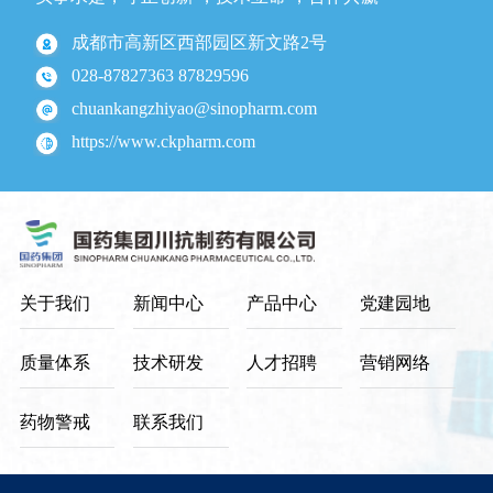
系
成都市高新区西部园区新文路2号
我
028-87827363 87829596
们
chuankangzhiyao@sinopharm.com
https://www.ckpharm.com
关于我们
新闻中心
产品中心
党建园地
质量体系
技术研发
人才招聘
营销网络
药物警戒
联系我们