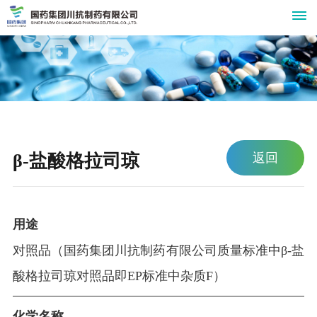
关
于
我
β-盐酸格拉司琼
返回
们
公
新
司
闻
简
用途
介
中
对照品（国药集团川抗制药有限公司质量标准中β-盐
组
酸格拉司琼对照品即EP标准中杂质F）
心
织
公
产
机
化学名称
司