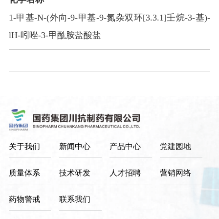
构
品
新
1-甲基-N-(外向-9-甲基-9-氮杂双环[3.3.1]壬烷-3-基)-
文
闻
lH-吲唑-3-甲酰胺盐酸盐
中
化
企
理
心
业
念
制
党
公
战
剂
告
略
建
原
规
料
园
划
药
资
地
中
关于我们
新闻中心
产品中心
党建园地
质
质
间
荣
体
质量体系
技术研发
人才招聘
营销网络
量
誉
药物警戒
联系我们
体