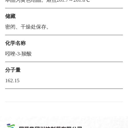
本品为黄色结晶。熔点261.7～261.8℃
构
品
新
文
储藏
闻
中
化
企
密闭、干燥处保存。
理
心
业
念
制
党
化学名称
公
战
剂
告
吲唑-3-羧酸
略
建
原
规
料
园
分子量
划
药
162.15
资
地
中
质
质
间
荣
体
量
誉
体