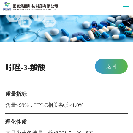
关
于
我
吲唑-3-羧酸
返回
们
公
新
司
闻
简
质量指标
介
中
含量≥99%，HPLC相关杂质≤1.0%
组
心
织
理化性质
公
产
机
司